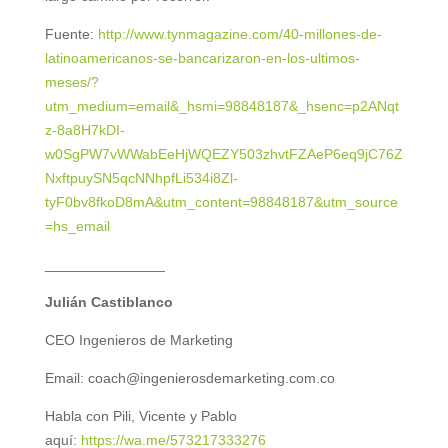
Fuente:
http://www.tynmagazine.com/40-millones-de-
latinoamericanos-se-bancarizaron-en-los-ultimos-
meses/?
utm_medium=email&_hsmi=98848187&_hsenc=p2ANqt
z-8a8H7kDI-
w0SgPW7vWWabEeHjWQEZY503zhvtFZAeP6eq9jC76Z
NxftpuySN5qcNNhpfLi534i8Zl-
tyF0bv8fkoD8mA&utm_content=98848187&utm_source
=hs_email
_______________
Julián Castiblanco
CEO Ingenieros de Marketing
Email: coach@ingenierosdemarketing.com.co
Habla con Pili, Vicente y Pablo
aquí:
https://wa.me/573217333276