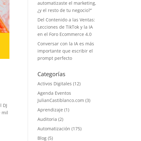
automatizaste el marketing,
¿y el resto de tu negocio?”
Del Contenido a las Ventas:
Lecciones de TikTok y la IA
en el Foro Ecommerce 4.0
Conversar con la IA es más
importante que escribir el
prompt perfecto
n
Categorías
Activos Digitales
(12)
Agenda Eventos
JulianCastiblanco.com
(3)
l DJ
Aprendizaje
(1)
 mil
Auditoria
(2)
Automatización
(175)
Blog
(5)