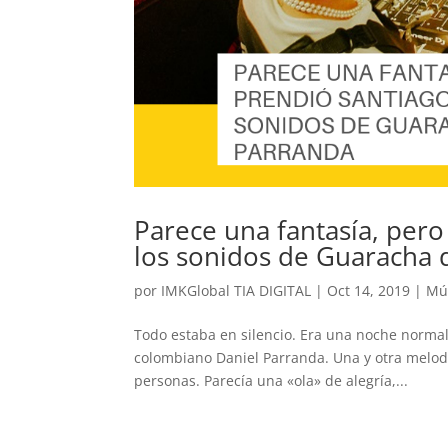
Parece una fantasía, pero
los sonidos de Guaracha 
por
IMKGlobal TIA DIGITAL
|
Oct 14, 2019
|
Mú
Todo estaba en silencio. Era una noche normal
colombiano Daniel Parranda. Una y otra melodí
personas. Parecía una «ola» de alegría,...