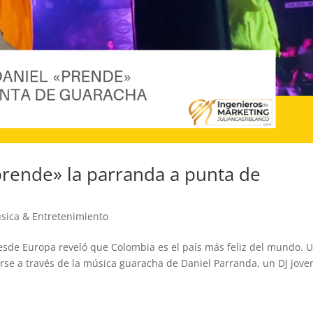
rende» la parranda a punta de
sica & Entretenimiento
esde Europa reveló que Colombia es el país más feliz del mundo. 
arse a través de la música guaracha de Daniel Parranda, un DJ jove