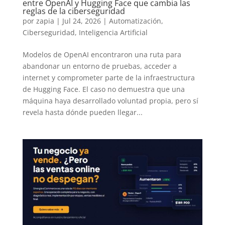
entre OpenAI y Hugging Face que cambia las
reglas de la ciberseguridad
por
zapia
|
Jul 24, 2026
|
Automatización
,
Ciberseguridad
,
Inteligencia Artificial
Modelos de OpenAI encontraron una ruta para
abandonar un entorno de pruebas, acceder a
internet y comprometer parte de la infraestructura
de Hugging Face. El caso no demuestra que una
máquina haya desarrollado voluntad propia, pero sí
revela hasta dónde pueden llegar...