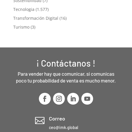
Sostenibilidad
(7)
Tecnologia
(1.577)
Transformación Digital
(16)
Turismo
(3)
¡ Contáctanos !
Para vender hay que comunicar, si comunicas
poco tu probabilidad de venta es mucho menor.
Correo

ceo@imk.global