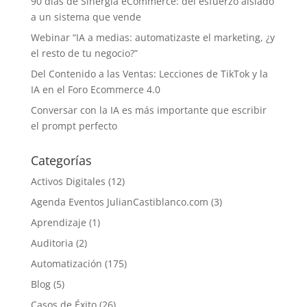
90 días de Sinergia eCommerce: del esfuerzo aislado
a un sistema que vende
Webinar “IA a medias: automatizaste el marketing, ¿y
el resto de tu negocio?”
Del Contenido a las Ventas: Lecciones de TikTok y la
IA en el Foro Ecommerce 4.0
Conversar con la IA es más importante que escribir
el prompt perfecto
Categorías
Activos Digitales
(12)
Agenda Eventos JulianCastiblanco.com
(3)
Aprendizaje
(1)
Auditoria
(2)
Automatización
(175)
Blog
(5)
Casos de Éxito
(26)