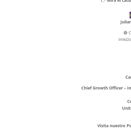
👉
Mira el cat
Julia
🟢 
ImkGl
Ca
Chief Growth Officer – 
C
Unit
Visita nuestro P