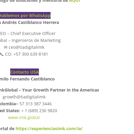
álogo de soluciones y mentoría de
AQUI
Hablemos por WhatsApp
n Andrés Castiblanco Herrera
CEO – Chief Executive Officer
obal – Ingenieros de Marketing
✉ ceo@tiadigitalimk
📞 CO: +57 300 639 8181
Contacto USA
milo Fernando Castiblanco
ImkGlobal – Your Growth Partner in the Americas
growth@tiadigitalimk
olombia
+ 57 313 387 3446
ed States:
+ 1 (689) 236 9820
www.imk.global
ortal de
https://experienciasimk.com/ia/