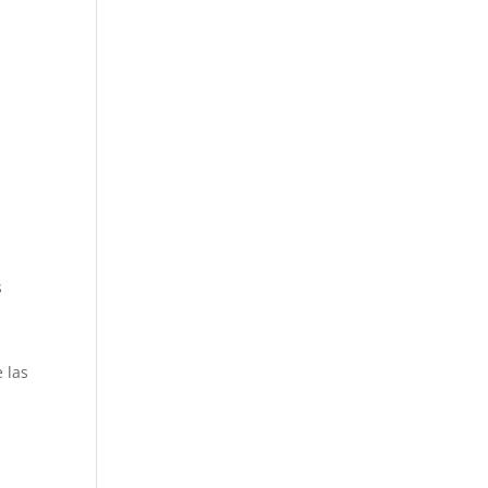
s
 las